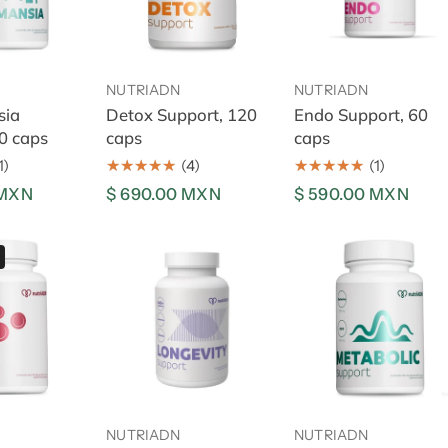
n
:
 al carrito
Añadir al carrito
Añadir al carrito
NUTRIADN
NUTRIADN
sia
Detox Support, 120
Endo Support, 60
0 caps
caps
caps
1)
(4)
(1)
 MXN
Precio
$ 690.00 MXN
Precio
$ 590.00 MXN
regular
regular
Longevity
Metabolic
Support,
Support,
90
60
caps
caps
otado
Añadir al carrito
Añadir al carrito
NUTRIADN
NUTRIADN