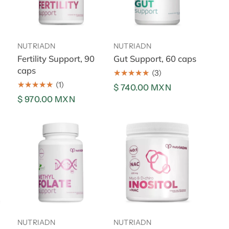
Añadir al carrito
Añadir al carrito
NUTRIADN
NUTRIADN
Fertility Support, 90
Gut Support, 60 caps
caps
(3)
(1)
Precio
$ 740.00 MXN
Precio
$ 970.00 MXN
regular
regular
Methyl
Myo
Folate
&
Support,
D-
60
Chiro
caps
Inositol
+
Añadir al carrito
Añadir al carrito
NAC,
300
NUTRIADN
NUTRIADN
g