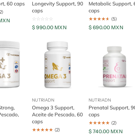
rt, 60 caps
Longevity Support, 90
Metabolic Support, 
caps
caps
2)
(5)
 MXN
Precio
$ 990.00 MXN
Precio
$ 690.00 MXN
regular
regular
Omega
Prenatal
3
Support,
Support,
90
Aceite
caps
de
Pescado,
 al carrito
Añadir al carrito
Añadir al carrito
60
caps
NUTRIADN
NUTRIADN
trong,
Omega 3 Support,
Prenatal Support, 9
Pescado,
Aceite de Pescado, 60
caps
caps
(2)
(2)
Precio
$ 740.00 MXN