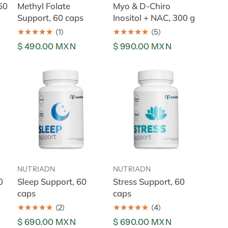
60
Methyl Folate
Myo & D-Chiro
Support, 60 caps
Inositol + NAC, 300 g
(1)
(5)
Precio
$ 490.00 MXN
Precio
$ 990.00 MXN
regular
regular
Sleep
Stress
Support,
Support,
60
60
caps
caps
Añadir al carrito
Añadir al carrito
NUTRIADN
NUTRIADN
0
Sleep Support, 60
Stress Support, 60
caps
caps
(2)
(4)
Precio
$ 690.00 MXN
Precio
$ 690.00 MXN