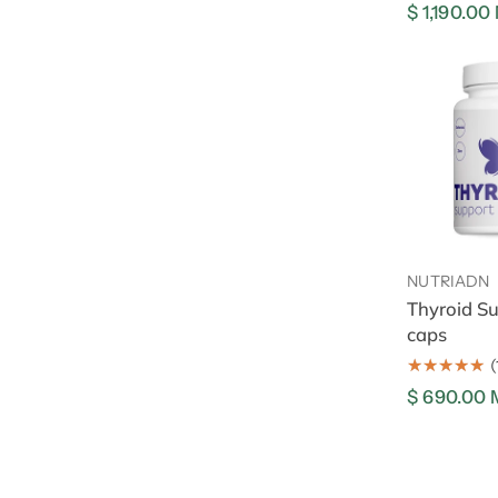
Precio
$ 1,190.0
regular
Thyroid
Support,
60
caps
Añadir
NUTRIADN
Thyroid Su
caps
(
Precio
$ 690.00
regular