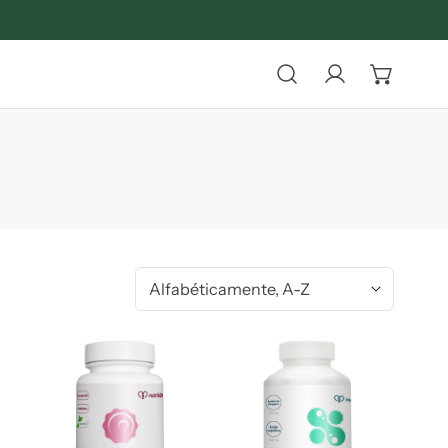
Iniciar sesión
Ordenar
por:
Fertility
Gut
Support,
Support,
90
60
caps
caps