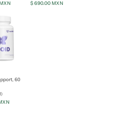
0 MXN
Precio
$ 690.00 MXN
regular
regular
 al carrito
pport, 60
1)
 MXN