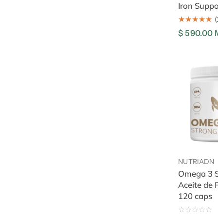
Iron Suppo
(
Precio
$ 590.00
regular
Omega
3
Strong,
Aceite
de
Pescado,
Añadir
120
caps
NUTRIADN
Omega 3 S
Aceite de 
120 caps