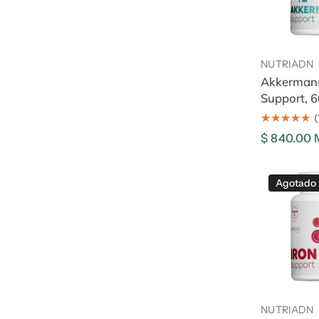
Añadir
NUTRIADN
Akkerman
Support, 6
(
Precio
$ 840.00
regular
Iron
Agotado
Support,
60
caps
Ag
NUTRIADN