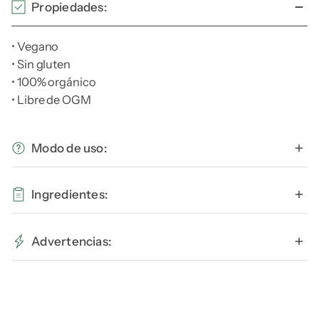
Propiedades:
• Vegano
• Sin gluten
• 100% orgánico
• Libre de OGM
Modo de uso:
Combinar 1/2 taza de quinoa con 1 taza de agua o caldo
Ingredientes:
en una olla. Llevar a ebullición. Bajar el fujo a bajo, tapar
y cocinar por 15 minutos. Dejar enfriar durante 5
100% quinoa perlada orgánica.
minutos y servir.
Advertencias:
La quinoa está cocida cuando cada grano es
translúcido y el germen blanco es claramente visible.