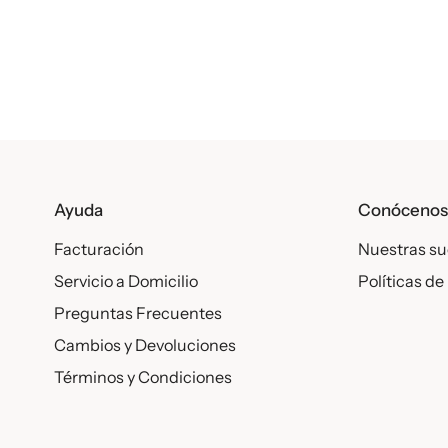
• Tome hasta 1/2 cdta. (2,5 ml; 40 gotas) por día. Mezcl
instrucciones de uso diario anteriores. No refrigere el 
Ayuda
Conóceno
Facturación
Nuestras su
Servicio a Domicilio
Políticas de
Preguntas Frecuentes
Cambios y Devoluciones
Términos y Condiciones