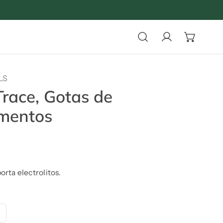
Iniciar sesión
LS
race, Gotas de
ementos
rta electrolitos.
ntidad de ConcenTrace, Gotas de oligoelementos
umentar la cantidad de ConcenTrace, Gotas de oligoeleme