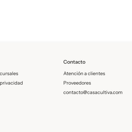
e las gotas en la bebida de su elección a la hora de las comidas
producto.
s
Contacto
cursales
Atención a clientes
 privacidad
Proveedores
contacto@casacultiva.com