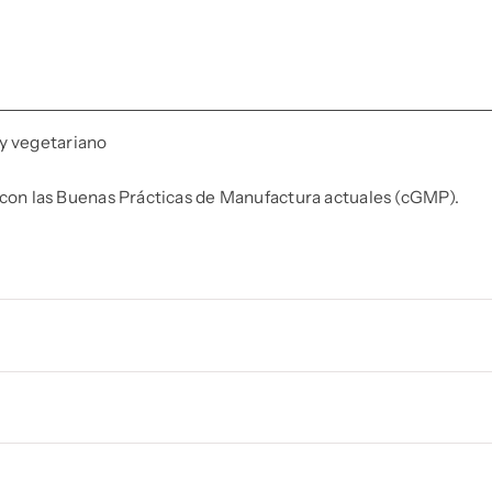
 y vegetariano
 con las Buenas Prácticas de Manufactura actuales (cGMP).
, Agua de mar concentrada.
egar a un máximo de 40 gotas (0,5 cdtas.).
SUMO DE ESTE PRODUCTO ES RESPONSABILIDAD DE QUIEN