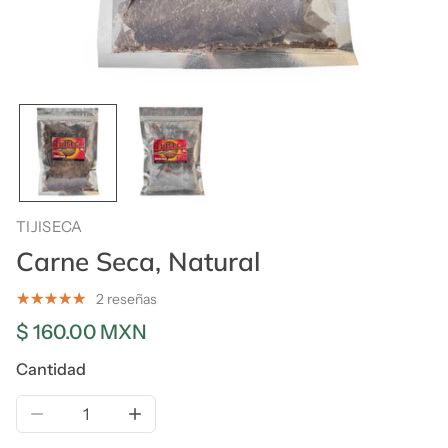
TIJISECA
Carne Seca, Natural
2 reseñas
Precio
$ 160.00 MXN
regular
Cantidad
Reducir la cantidad de Carne Seca, Natural
Aumentar la cantidad de Carne Seca, Nat