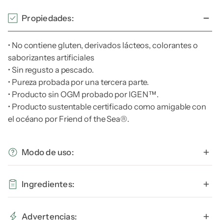
Propiedades:
• No contiene gluten, derivados lácteos, colorantes o
saborizantes artificiales
• Sin regusto a pescado.
• Pureza probada por una tercera parte.
• Producto sin OGM probado por IGEN™.
• Producto sustentable certificado como amigable con
el océano por Friend of the Sea®.
Modo de uso:
Se recomienda tomar 2 cápsulas blandas al día con una
Ingredientes:
comida, o lo que indique tu profesional de la salud.
Aceite purificado de pescado (anchoas y sardinas),
Advertencias: