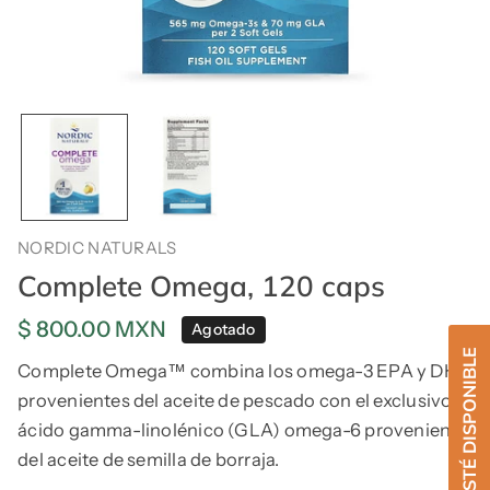
NORDIC NATURALS
Complete Omega, 120 caps
Precio
$ 800.00 MXN
Agotado
regular
Complete Omega™ combina los omega-3 EPA y DHA
provenientes del aceite de pescado con el exclusivo
ácido gamma-linolénico (GLA) omega-6 proveniente
del aceite de semilla de borraja.