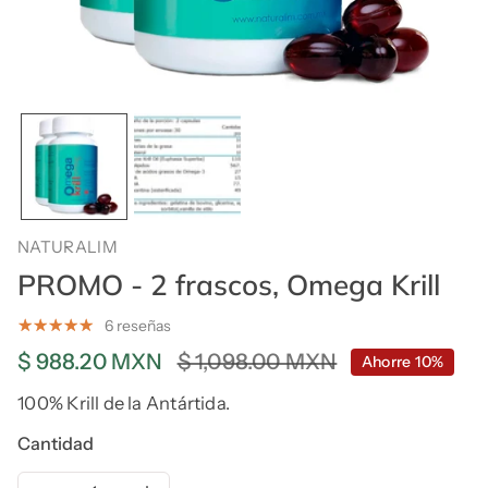
NATURALIM
PROMO - 2 frascos, Omega Krill
6 reseñas
Precio
$ 988.20 MXN
Precio
$ 1,098.00 MXN
Ahorre
10%
de
regular
100% Krill de la Antártida.
venta
Cantidad