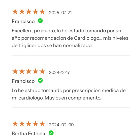
producto.
2025-07-21
Francisco
No suministrar a niños menores de 7 años.
Excellent producto, lo he estado tomando por un
EL CONSUMO DE ESTE PRODUCTO ES
año por recomendacion de Cardiologo… mis niveles
de trigliceridos se han normalizado.
RESPONSABILIDAD DE QUIEN LO RECOMIENDA Y DE
QUIEN LO USA. ESTE PRODUCTO NO ES UN
MEDICAMENTO.
2024-12-17
Francisco
Lo he estado tomando por prescripcion medica de
mi cardiologo. Muy buen complemento.
2024-02-09
Bertha Esthela