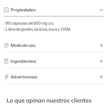
Propiedades:
• 90 cápsulas de 500 mg c/u
• Libre de gluten, lactosa, soya y OGM
Modo de uso:
Tomar 1 cápsula, 3 veces al día, o lo que recomiende el
Ingredientes:
profesional de salud.
L-tirosina.
No exceder la dosis recomendada.
Advertencias:
EL CONSUMO DE ESTE PRODUCTO ES
RESPONSABILIDAD DE QUIEN LO RECOMIENDA Y
Lo que opinan nuestros clientes
QUIEN LO USA. ESTE PRODUCTO NO ES UN