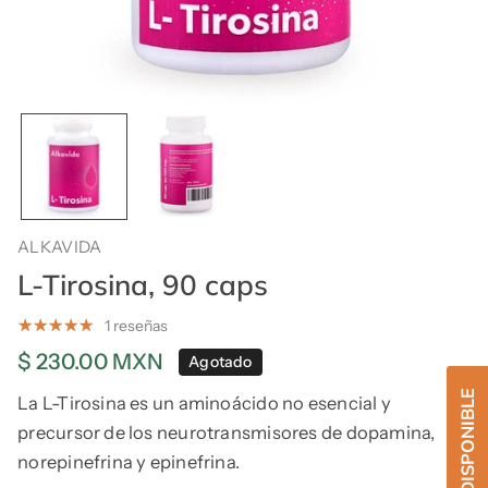
ALKAVIDA
L-Tirosina, 90 caps
1 reseñas
Precio
$ 230.00 MXN
Agotado
regular
La L-Tirosina es un aminoácido no esencial y
precursor de los neurotransmisores de dopamina,
norepinefrina y epinefrina.