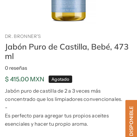
DR. BRONNER'S
Jabón Puro de Castilla, Bebé, 473
ml
0 reseñas
Precio
$ 415.00 MXN
Agotado
regular
Jabón puro de castilla de 2 a 3 veces más
concentrado que los limpiadores convencionales.
-
Es perfecto para agregar tus propios aceites
esenciales y hacer tu propio aroma.