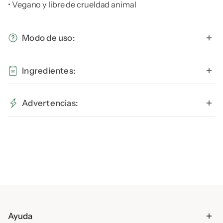
• Vegano y libre de crueldad animal
Modo de uso:
Ingredientes:
Aceite Orgánico Persea Gratissima (Aguacate)*, Cera de
Advertencias:
Abeja Orgánica, Aceite Orgánico de Semilla de
Simmondsia Chinensis (Jojoba), Aceite Orgánico de
Semilla de Cannabis Sativa (Cáñamo), Tocoferol.
Ayuda