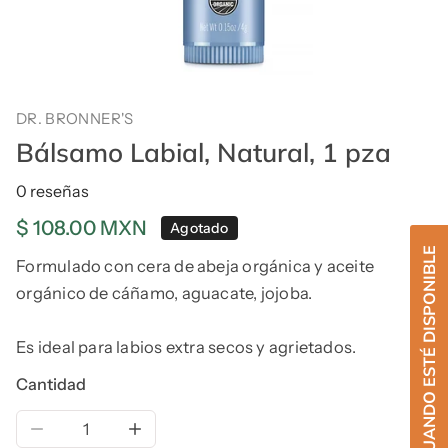
DR. BRONNER'S
Bálsamo Labial, Natural, 1 pza
0 reseñas
Precio
$ 108.00 MXN
Agotado
regular
AVÍSAME CUANDO ESTÉ DISPONIBLE
Formulado con cera de abeja orgánica y aceite
orgánico de cáñamo, aguacate, jojoba.
Es ideal para labios extra secos y agrietados.
Cantidad
Reducir la cantidad de Bálsamo Labial, Natural, 1 pza
Aumentar la cantidad de Bálsamo Labial,