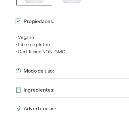
Propiedades:
• Vegano
• Libre de gluten
• Certificado NON-GMO
Modo de uso:
Se sugiere tomar una cápsula blanda de astaxantina al
Ingredientes:
asegurar una absorción óptima.
Astaxantina 12 mg (Asta Real), aceite de oliva virgen ext
Advertencias:
ESTE PRODUCTO NO ES UN MEDICAMENTO. EL CON