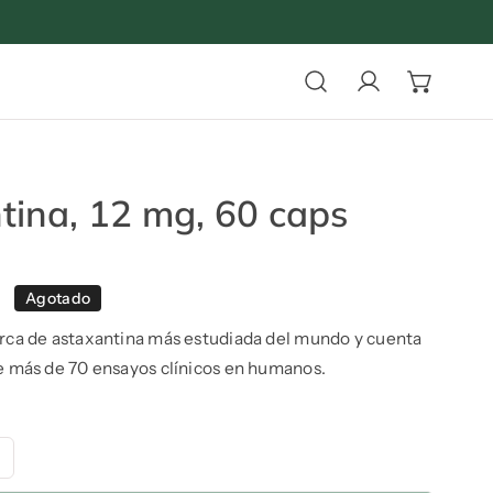
Iniciar sesión
tina, 12 mg, 60 caps
N
Agotado
arca de astaxantina más estudiada del mundo y cuenta
e más de 70 ensayos clínicos en humanos.
ntidad de Astaxantina, 12 mg, 60 caps
umentar la cantidad de Astaxantina, 12 mg, 60 caps