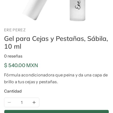
ERE PEREZ
Gel para Cejas y Pestañas, Sábila,
10 ml
0 reseñas
Precio
$ 540.00 MXN
regular
Fórmula acondicionadora que peina y da una capa de
brillo a tus cejas y pestañas.
Cantidad
Reducir la cantidad de Gel para Cejas y Pestañas, Sábi
Aumentar la cantidad de Gel para Cejas y