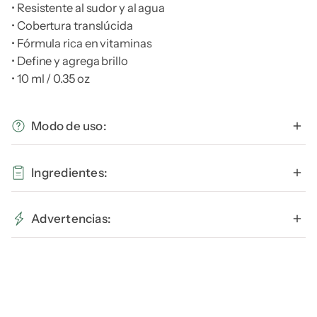
• Resistente al sudor y al agua
• Cobertura translúcida
• Fórmula rica en vitaminas
• Define y agrega brillo
• 10 ml / 0.35 oz
Modo de uso:
Ingredientes:
Agua, gel de aloe barbadensis (aloe vera), pvp, alcohol
Advertencias:
etílico, goma de celulosa, glicerina, pantenol (vitamina
B5), sorbato de potasio.
Este producto es seguro aún si usas extensiones de
pestañas, lentes de contacto o tienes ojos sensibles.
Suspender su uso si se presenta irritación o anomalía.