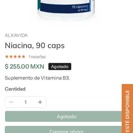
ALKAVIDA
Niacina, 90 caps
1 reseñas
Precio
$ 255.00 MXN
Agotado
regular
Suplemento de Vitamina B3.
Cantidad
Reducir la cantidad de Niacina, 90 caps
Aumentar la cantidad de Niacina, 90 cap
Agotado
Comprar ahora